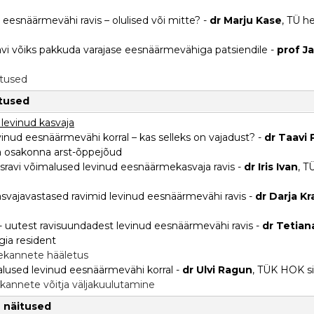
e eesnäärmevähi ravis – olulised või mitte? -
dr Marju Kase
, TÜ h
t ravi võiks pakkuda varajase eesnäärmevähiga patsiendile -
prof Ja
stused
itused
– levinud kasvaja
 levinud eesnäärmevähi korral – kas selleks on vajadust? -
dr Taavi
a osakonna arst-õppejõud
tusravi võimalused levinud eesnäärmekasvaja ravis -
dr Iris Ivan
, T
asvajavastased ravimid levinud eesnäärmevähi ravis -
dr Darja K
 - uutest ravisuundadest levinud eesnäärmevähi ravis -
dr Tetia
gia resident
tekannete hääletus
malused levinud eesnäärmevähi korral -
dr Ulvi Ragun
, TÜK HOK si
ekannete võitja väljakuulutamine
e näitused