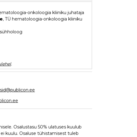
ematoloogia-onkoloogia kliiniku juhataja
se
, TÜ hematoloogia-onkoloogia kliiniku
psühholoog
lehel
.
sid@publicon.ee
blicon.ee
misele. Osalustasu 50% ulatuses kuulub
 ei kuulu. Osaluse tühistamisest tuleb