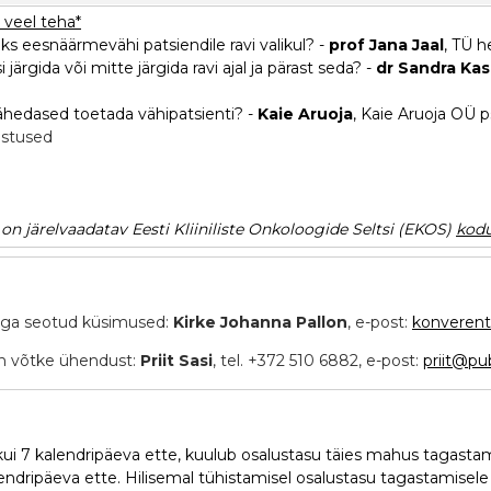
 veel teha*
biks eesnäärmevähi patsiendile ravi valikul? -
prof Jana Jaal
, TÜ h
i järgida või mitte järgida ravi ajal ja pärast seda? -
dr Sandra Ka
lähedased toetada vähipatsienti? -
Kaie Aruoja
, Kaie Aruoja OÜ 
astused
 on järelvaadatav Eesti Kliiniliste Onkoloogide Seltsi (EKOS)
kodu
sega seotud küsimused:
Kirke Johanna Pallon
, e-post:
konverent
un võtke ühendust:
Priit Sasi
, tel. +372 510 6882, e-post:
priit@pu
 kui 7 kalendripäeva ette, kuulub osalustasu täies mahus tagasta
lendripäeva ette. Hilisemal tühistamisel osalustasu tagastamisele