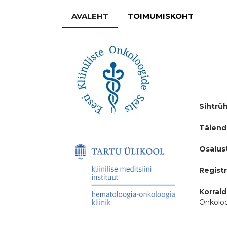
AVALEHT
TOIMUMISKOHT
Sihtrü
Täiend
Osalus
Regist
Korrald
Onkoloo