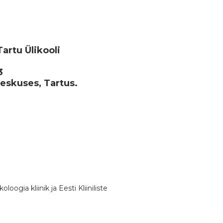
Tartu Ülikooli
3
eskuses, Tartus.
loogia kliinik ja Eesti Kliiniliste