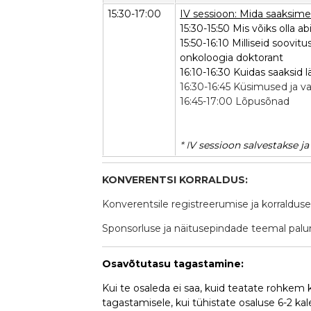
15:30-17:00
IV sessioon: Mida saaksime
15:30-15:50 Mis võiks olla a
15:50-16:10 Milliseid soovitus
onkoloogia doktorant
16:10-16:30 Kuidas saaksid 
16:30-16:45 Küsimused ja v
16:45-17:00 Lõpusõnad
* I
V sessioon salvestakse ja
KONVERENTSI KORRALDUS:
Konverentsile registreerumise ja korraldu
Sponsorluse ja näitusepindade teemal pal
Osavõtutasu tagastamine:
Kui te osaleda ei saa, kuid teatate rohkem
tagastamisele, kui tühistate osaluse 6-2 ka