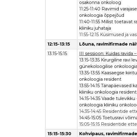
osakonna onkoloog
11:25-11:40 Ravimid varajas
onkoloogia õppejõud
11:40-11:55 Millist toetava
kliiniku juhataja
11:55-12:15 Küsimused ja va
12:15-13:15
Lõuna, ravimifirmade nä
13:15-15:15
III sessioon: Kuidas ravida 
13:15-13:35 Kirurgiline ravi
günekoloogilise onkoloogi
13:35-13:55 Kaasaegse kiiri
onkoloogia resident
13:55-14:15 Tänapäevased k
kliiniku onkoloogia resident
14:15-14:35 Vaade tulevikku
onkoloogia kliiniku onkoloo
14:35-14:45 Residentide et
14:45-15:05 Toetusravi või
15:05-15:15 Residentide ett
15:15-15:30
Kohvipaus, ravimifirmad