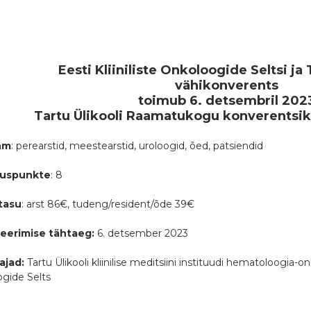
Eesti Kliiniliste Onkoloogide Seltsi ja 
vähikonverents
toimub
6
. detsembril 202
Tartu Ülikooli Raamatukogu konverentsik
hm
: perearstid, meestearstid, uroloogid, õed, patsiendid
uspunkte
: 8
tasu
: arst 86€, tudeng/resident/õde 39€
reerimise tähtaeg:
6. detsember 2023
ajad:
Tartu Ülikooli kliinilise meditsiini instituudi hematoloogia-onko
gide Selts