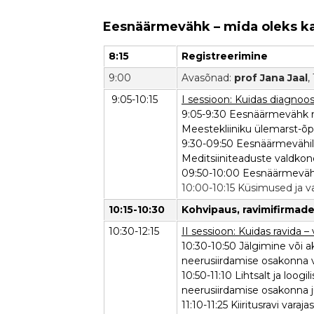
Eesnäärmevähk – mida oleks kas
8:15
Registreerimine
9:00
Avasõnad:
prof Jana Jaal
,
​9:05-10:15
I sessioon: Kuidas diagnoos
9:05-9:30 Eesnäärmevähk no
Meestekliiniku ülemarst-õ
9:30-09:50 Eesnäärmevähile 
Meditsiiniteaduste valdkond
09:50-10:00 Eesnäärmevähk
10:00-10:15 Küsimused ja 
10:15-10:30
Kohvipaus, ravimifirmad
10:30-12:15
II sessioon: Kuidas ravida –
10:30-10:50 Jälgimine või ak
neerusiirdamise osakonna
10:50-11:10 Lihtsalt ja loogi
neerusiirdamise osakonna j
11:10-11:25 Kiiritusravi vara