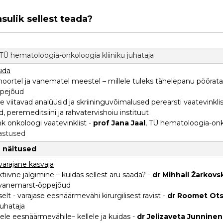
ulik sellest teada?
 TÜ hematoloogia-onkoloogia kliiniku juhataja
ida
ortel ja vanematel meestel – millele tuleks tähelepanu pöörata
ppejõud
viitavad analüüsid ja skriininguvõimalused perearsti vaatevinklis
, peremeditsiini ja rahvatervishoiu instituut
 onkoloogi vaatevinklist -
prof Jana Jaal
, TÜ hematoloogia-onko
vastused
e näitused
 varajane kasvaja
tiivne jälgimine – kuidas sellest aru saada? -
dr Mihhail Žarkovs
 vanemarst-õppejõud
liselt - varajase eesnäärmevähi kirurgilisest ravist -
dr Roomet Ot
uhataja
jasele eesnäärmevähile– kellele ja kuidas -
dr Jelizaveta Junninen