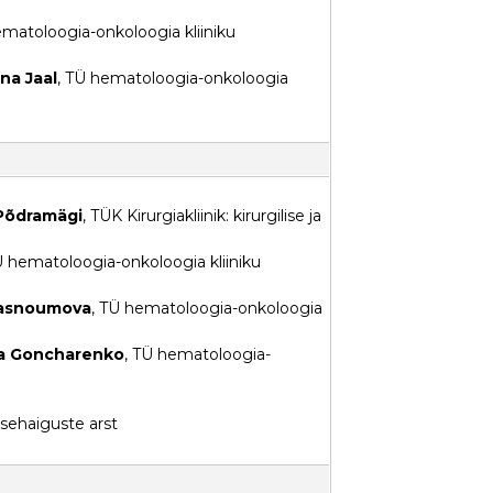
ematoloogia-onkoloogia kliiniku
na Jaal
, TÜ hematoloogia-onkoloogia
 Põdramägi
, TÜK Kirurgiakliinik: kirurgilise ja
Ü hematoloogia-onkoloogia kliiniku
rasnoumova
, TÜ hematoloogia-onkoloogia
na Goncharenko
, TÜ hematoloogia-
sehaiguste arst